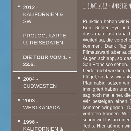
1. Juni 2012 - Anreise 
2012 -
KALIFORNIEN &
SW
Pünktlich heben wir R
Ben, Golden Eye und T
dass man fast danach
PROLOG, KARTE
Weiterflug, die vergeh
U. REISEDATEN
kommen. Dank Tagflu
Filmauswahl aber auch 
DIE TOUR VOM 1. -
Augen schlapp, so das
23.6.
San Francisco sehen.
Leider nicht wirklich, 
Flügel, so dass wir au
2004 -
Planmäßig setzen wir 
SÜDWESTEN
immigriert haben und
sag noch mal einer, die
2003 -
Wir besteigen einen 
WESTKANADA
kommen wir gegen 18.4
vertreten können. Wir
schön viel los an eine
1996 -
Ted’s. Hier gönnen wir
KALIFORNIEN &