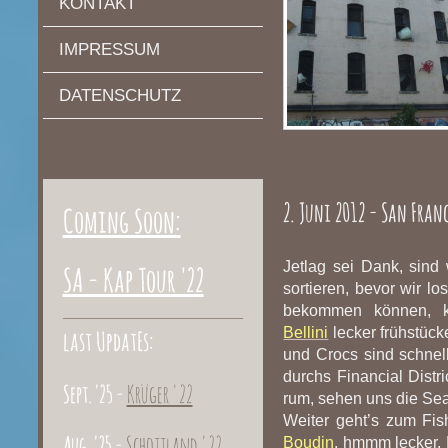
KONTAKT
IMPRESSUM
DATENSCHUTZ
2. Juni 2012 - San Fran
Coming Soon:
Jetlag sei Dank, sind
SA - Kap Tour '22
sortieren, bevor wir l
bekommen können, ke
Bellini
lecker frühstüc
last UpdatEs:
und Crocs sind schnell
durchs Financial Distr
Sept. '25 -
Krüger '22
rum, sehen uns die Se
Weiter geht’s zum Fis
Aug. '25 -
Schottland '22
Boudin
, hmmm lecker. 