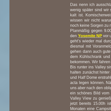
Das nenn ich ausschla
wenig später sind wir
kalt ist. Komischerwe
wissen wir nicht waru
noch keine Sorgen zu
Planmäßig gegen 9.00h
den
Yosemite NP
vor 
geht’s wieder mal dur
diesmal mit Voranmeld
gehen dann auch gute 
dem Kühlschrank und si
bekommen. Wir fahren 
Bis runter ins Valley s
halten zunächst hinter
und Half Dome erstrah
acta legen können. Näc
uns aber nach den obli
ein schönes Bild vom
Valley View zu genieße
jetzt bereits 15.00h 
Monaten eine Campsite