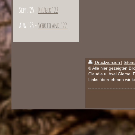
Sept. '25 -
Krüger '22
Aug. '25 -
Schottland '22
Druckversion
|
Sitem
© Alle hier gezeigten Bi
Claudia u. Axel Gierse. 
Links übernehmen wir k