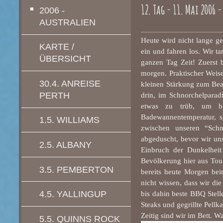
12. Tag - 11. Mai 2006
2006 -
AUSTRALIEN
Heute wird nicht lange ge
KARTE /
ein und fahren los. Wir t
ÜBERSICHT
ganzen Tag Zeit! Zuerst
morgen. Praktischer Weis
30.4. ANREISE
kleinen Stärkung zum Beac
PERTH
drin, im Schnorchelparadi
etwas zu trüb, um br
Badewannentemperatur, s
1.5. WILLIAMS
zwischen unseren “Schn
abgeduscht, bevor wir un
2.5. ALBANY
Einbruch der Dunkelheit
Bevölkerung hier aus Tour
3.5. PEMBERTON
bereits heute Morgen bei
nicht wissen, dass wir di
4.5. YALLINGUP
bis dahin beste BBQ Stell
Steaks und gegrillte Pell
Zeitig sind wir im Bett. W
5.5. QUINNS ROCK