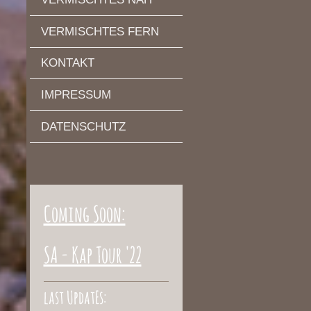
VERMISCHTES FERN
KONTAKT
IMPRESSUM
DATENSCHUTZ
Coming Soon:
SA - Kap Tour '22
last UpdatEs: