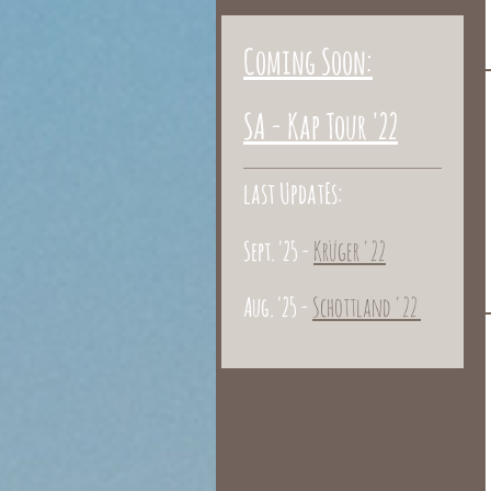
Coming Soon:
SA - Kap Tour '22
last UpdatEs:
Sept. '25 -
Krüger '22
Aug. '25 -
Schottland '22