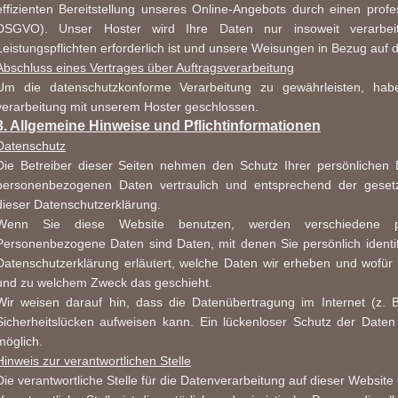
effizienten Bereitstellung unseres Online-Angebots durch einen profess
DSGVO).
Unser Hoster wird Ihre Daten nur insoweit verarbeit
Leistungspflichten erforderlich ist und unsere Weisungen in Bezug auf 
Abschluss eines Vertrages über Auftragsverarbeitung
Um die datenschutzkonforme Verarbeitung zu gewährleisten, habe
verarbeitung mit unserem Hoster geschlossen.
3. Allgemeine Hinweise und Pflichtinformationen
Datenschutz
Die Betreiber dieser Seiten nehmen den Schutz Ihrer persönlichen 
personenbezogenen Daten vertraulich und entsprechend der gesetzl
dieser Datenschutzerklärung.
Wenn Sie diese Website benutzen, werden verschiedene p
Personenbezogene Daten sind Daten, mit denen Sie persönlich identif
Datenschutzerklärung erläutert, welche Daten wir erheben und wofür w
und zu welchem Zweck das geschieht.
Wir weisen darauf hin, dass die Datenübertragung im Internet (z. 
Sicherheitslücken aufweisen kann. Ein lückenloser Schutz der Daten v
möglich.
Hinweis zur verantwortlichen Stelle
Die verantwortliche Stelle für die Datenverarbeitung auf dieser Websit