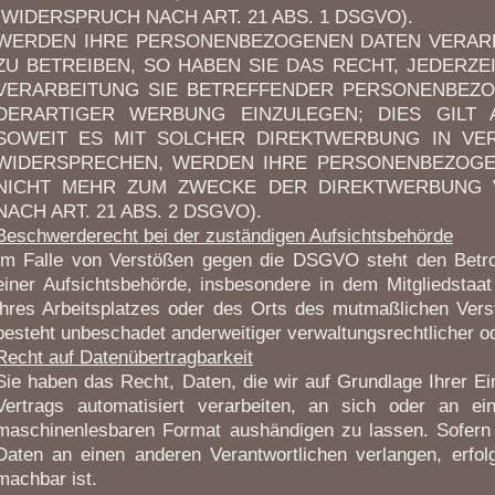
(WIDERSPRUCH NACH ART. 21 ABS. 1 DSGVO).
WERDEN IHRE PERSONENBEZOGENEN DATEN VERARB
ZU BETREIBEN, SO HABEN SIE DAS RECHT, JEDERZ
VERARBEITUNG SIE BETREFFENDER PERSONENBEZ
DERARTIGER WERBUNG EINZULEGEN; DIES GILT 
SOWEIT ES MIT SOLCHER DIREKTWERBUNG IN VER
WIDERSPRECHEN, WERDEN IHRE PERSONENBEZOGE
NICHT MEHR ZUM ZWECKE DER DIREKTWERBUNG 
NACH ART. 21 ABS. 2 DSGVO).
Beschwerderecht bei der zuständigen Aufsichtsbehörde
Im Falle von Verstößen gegen die DSGVO steht den Betro
einer Aufsichtsbehörde, insbesondere in dem Mitgliedstaat
ihres Arbeitsplatzes oder des Orts des mutmaßlichen Ver
besteht unbeschadet anderweitiger verwaltungsrechtlicher od
Recht auf Datenübertragbarkeit
Sie haben das Recht, Daten, die wir auf Grundlage Ihrer Ein
Vertrags automatisiert verarbeiten, an sich oder an ei
maschinenlesbaren Format aushändigen zu lassen. Sofern 
Daten an einen anderen Verantwortlichen verlangen, erfolg
machbar ist.