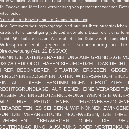
Verantwortliche Stelle ist die natürliche oder juristische Person, die
die Zwecke und Mittel der Verarbeitung von personenbezogenen Daten
entscheidet.
Widerruf Ihrer Einwilligung zur Datenverarbeitung
Viele Datenverarbeitungsvorgänge sind nur mit Ihrer ausdrücklichen 
bereits erteilte Einwilligung jederzeit widerrufen. Dazu reicht eine fo
Rechtmäßigkeit der bis zum Widerruf erfolgten Datenverarbeitung bleib
Widerspruchsrecht gegen die Datenerhebung in be
Direktwerbung
(Art. 21 DSGVO)
WENN DIE DATENVERARBEITUNG AUF GRUNDLAGE VON A
DSGVO ERFOLGT, HABEN SIE JEDERZEIT DAS RECHT, 
IHRER BESONDEREN SITUATION ERGEBEN, GEGEN
PERSONENBEZOGENEN DATEN WIDERSPRUCH EINZUL
EIN AUF DIESE BESTIMMUNGEN GESTÜTZTES PR
RECHTSGRUNDLAGE, AUF DENEN EINE VERARBEITU
DIESER DATENSCHUTZERKLÄRUNG. WENN SIE WIDE
WIR IHRE BETROFFENEN PERSONENBEZOGE
VERARBEITEN, ES SEI DENN, WIR KÖNNEN ZWINGE
FÜR DIE VERARBEITUNG NACHWEISEN, DIE IHRE
FREIHEITEN ÜBERWIEGEN ODER DIE VER
GELTENDMACHUNG, AUSÜBUNG ODER VERTEIDIGU