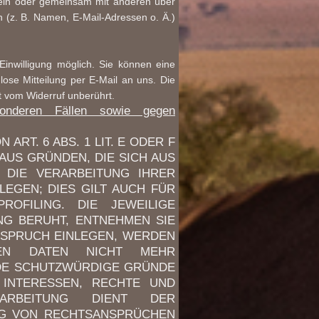
 allein oder gemeinsam mit anderen über
 (z. B. Namen, E-Mail-Adressen o. Ä.)
Einwilligung möglich. Sie können eine
rmlose Mitteilung per E-Mail an uns. Die
t vom Widerruf unberührt.
sonderen Fällen sowie gegen
RT. 6 ABS. 1 LIT. E ODER F
AUS GRÜNDEN, DIE SICH AUS
 DIE VERARBEITUNG IHRER
EGEN; DIES GILT AUCH FÜR
OFILING. DIE JEWEILIGE
NG BERUHT, ENTNEHMEN SIE
RSPRUCH EINLEGEN, WERDEN
NEN DATEN NICHT MEHR
NDE SCHUTZWÜRDIGE GRÜNDE
 INTERESSEN, RECHTE UND
ARBEITUNG DIENT DER
NG VON RECHTSANSPRÜCHEN