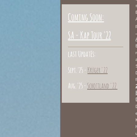
Coming Soon:
SA - Kap Tour '22
last UpdatEs:
Sept. '25 -
Krüger '22
Aug. '25 -
Schottland '22