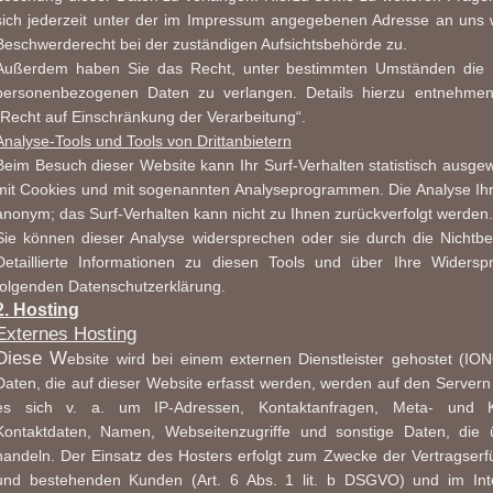
sich jederzeit unter der im Impressum angegebenen Adresse an uns 
Beschwerderecht bei der zuständigen Aufsichtsbehörde zu.
Außerdem haben Sie das Recht, unter bestimmten Umständen die E
personenbezogenen Daten zu verlangen. Details hierzu entnehmen
„Recht auf Einschränkung der Verarbeitung“.
Analyse-Tools und Tools von Drittanbietern
Beim Besuch dieser Website kann Ihr Surf-Verhalten statistisch ausge
mit Cookies und mit sogenannten Analyseprogrammen. Die Analyse Ihres
anonym; das Surf-Verhalten kann nicht zu Ihnen zurückverfolgt werden.
Sie können dieser Analyse widersprechen oder sie durch die Nichtbe
Detaillierte Informationen zu diesen Tools und über Ihre Widersp
folgenden Datenschutzerklärung.
2. Hosting
Externes Hosting
Diese W
ebsite wird bei einem externen Dienstleister gehostet (
Daten, die auf dieser Website erfasst werden, werden auf den Servern
es sich v. a. um IP-Adressen, Kontaktanfragen, Meta- und Ko
Kontaktdaten, Namen, Webseitenzugriffe und sonstige Daten, die 
handeln.
Der Einsatz des Hosters erfolgt zum Zwecke der Vertragserf
und bestehenden Kunden (Art. 6 Abs. 1 lit. b DSGVO) und im Inte