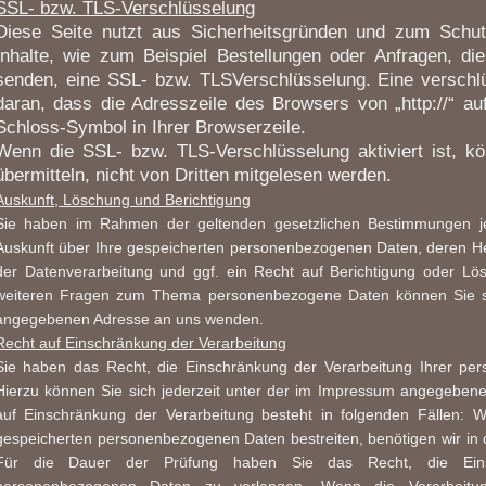
SSL- bzw. TLS-Verschlüsselung
Diese Seite nutzt aus Sicherheitsgründen und zum Schutz
Inhalte, wie zum Beispiel Bestellungen oder Anfragen, die
senden, eine SSL- bzw. TLSVerschlüsselung. Eine verschl
daran, dass die Adresszeile des Browsers von „http://“ au
Schloss-Symbol in Ihrer Browserzeile.
Wenn die SSL- bzw. TLS-Verschlüsselung aktiviert ist, k
übermitteln, nicht von Dritten mitgelesen werden.
Auskunft, Löschung und Berichtigung
Sie haben im Rahmen der geltenden gesetzlichen Bestimmungen jed
Auskunft über Ihre gespeicherten personenbezogenen Daten, deren 
der Datenverarbeitung und ggf. ein Recht auf Berichtigung oder Lö
weiteren Fragen zum Thema personenbezogene Daten können Sie si
angegebenen Adresse an uns wenden.
Recht auf Einschränkung der Verarbeitung
Sie haben das Recht, die Einschränkung der Verarbeitung Ihrer pe
Hierzu können Sie sich jederzeit unter der im Impressum angegebe
auf Einschränkung der Verarbeitung besteht in folgenden Fällen:
W
gespeicherten personenbezogenen Daten bestreiten, benötigen wir in d
Für die Dauer der Prüfung haben Sie das Recht, die Einsc