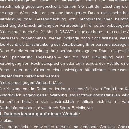
personenbezogenen Daten zu verlangen. Wenn die Verarbeitu
unrechtmäßig geschah/geschieht, können Sie statt der Löschung die
verlangen. Wenn wir Ihre personenbezogenen Daten nicht mehr benö
Verteidigung oder Geltendmachung von Rechtsansprüchen benötig
Löschung die Einschränkung der Verarbeitung Ihrer personenbezogene
Widerspruch nach Art. 21 Abs. 1 DSGVO eingelegt haben, muss eine
Interessen vorgenommen werden. Solange noch nicht feststeht, wes
das Recht, die Einschränkung der Verarbeitung Ihrer personenbezogen
Wenn Sie die Verarbeitung Ihrer personenbezogenen Daten eingeschr
ihrer Speicherung abgesehen – nur mit Ihrer Einwilligung oder
Verteidigung von Rechtsansprüchen oder zum Schutz der Rechte einer 
Person oder aus Gründen eines wichtigen öffentlichen Interesse
Mitgliedstaats verarbeitet werden.
Widerspruch gegen Werbe-E-Mails
Der Nutzung von im Rahmen der Impressumspflicht veröffentlichten K
ausdrücklich angeforderter Werbung und Informationsmaterialien wird
der Seiten behalten sich ausdrücklich rechtliche Schritte im F
Werbeinformationen, etwa durch Spam-E-Mails, vor.
4. Datenerfassung auf dieser Website
Cookies
Die Internetseiten verwenden teilweise so genannte Cookies. Cook