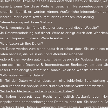
Die folgenden Hinweise geben einen einfachen Überblick darüber, w
passiert, wenn Sie diese Website besuchen. Personenbezogene Da
persönlich identifiziert werden können. Ausführliche Informationen
unserer unter diesem Text aufgeführten Datenschutzerklärung.
Datenerfassung auf dieser Website
Wer ist verantwortlich für die Datenerfassung auf dieser Website?
Die Datenverarbeitung auf dieser Website erfolgt durch den Website
Sie dem Impressum dieser Website entnehmen.
Wie erfassen wir Ihre Daten?
Ihre Daten werden zum einen dadurch erhoben, dass Sie uns diese mit
Daten handeln, die Sie in ein Kontaktformular eingeben.
Andere Daten werden automatisch beim Besuch der Website durch uns
allem technische Daten (z. B. Internetbrowser, Betriebssystem oder Uh
dieser Daten erfolgt automatisch, sobald Sie diese Website betreten.
Wofür nutzen wir Ihre Daten?
Ein Teil der Daten wird erhoben, um eine fehlerfreie Bereitstellung
Daten können zur Analyse Ihres Nutzerverhaltens verwendet werden.
Welche Rechte haben Sie bezüglich Ihrer Daten?
Sie haben jederzeit das Recht unentgeltlich Auskunft über He
gespeicherten personenbezogenen Daten zu erhalten. Sie haben außer
Löschung dieser Daten zu verlangen. Hierzu sowie zu weiteren Fra