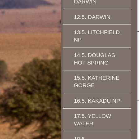
DARWIN
12.5. DARWIN
13.5. LITCHFIELD
NP
14.5. DOUGLAS
HOT SPRING
15.5. KATHERINE
GORGE
16.5. KAKADU NP
17.5. YELLOW
WATER
18.5.