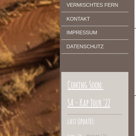
VERMISCHTES FERN
KONTAKT
IMPRESSUM
DATENSCHUTZ
Coming Soon:
SA - Kap Tour '22
last UpdatEs: