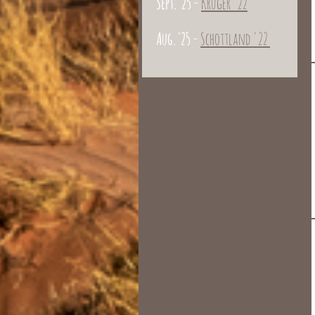
Sept. '25 -
Krüger '22
Aug. '25 -
Schottland '22