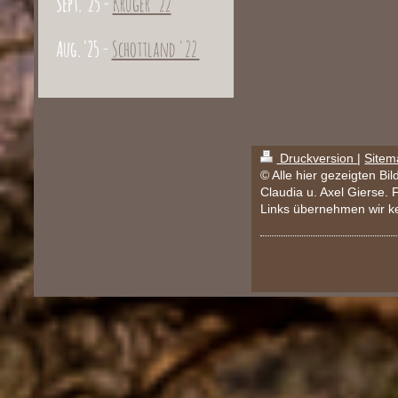
Sept. '25 -
Krüger '22
Aug. '25 -
Schottland '22
Druckversion
|
Sitem
© Alle hier gezeigten Bi
Claudia u. Axel Gierse. 
Links übernehmen wir k