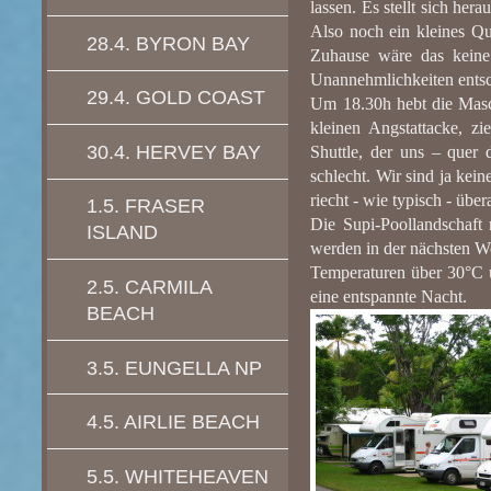
lassen. Es stellt sich he
Also noch ein kleines Qu
28.4. BYRON BAY
Zuhause wäre das keine 
Unannehmlichkeiten entsc
29.4. GOLD COAST
Um 18.30h hebt die Masc
kleinen Angstattacke, z
30.4. HERVEY BAY
Shuttle, der uns – quer 
schlecht. Wir sind ja kein
riecht - wie typisch - übe
1.5. FRASER
Die Supi-Poollandschaft
ISLAND
werden in der nächsten W
Temperaturen über 30°C 
2.5. CARMILA
eine entspannte Nacht.
BEACH
3.5. EUNGELLA NP
4.5. AIRLIE BEACH
5.5. WHITEHEAVEN