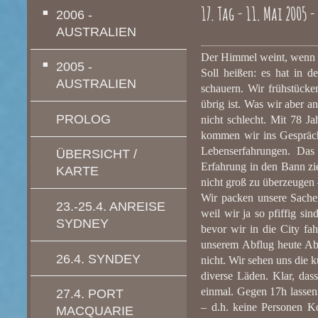
17. Tag - 11. Mai 2005
2006 -
AUSTRALIEN
Der Himmel weint, wenn w
2005 -
Soll heißen: es hat in 
AUSTRALIEN
schauern. Wir frühstücke
übrig ist. Was wir aber 
PROLOG
nicht schlecht. Mit 78 J
kommen wir ins Gespräch 
Lebenserfahrungen. Das
ÜBERSICHT /
Erfahrung in den Bann zie
KARTE
nicht groß zu überzeugen 
Wir packen unsere Sache
23.-25.4. ANREISE
weil wir ja so pfiffig sin
SYDNEY
bevor wir in die City fa
unserem Abflug heute Abe
26.4. SYNDEY
nicht. Wir sehen uns die
diverse Läden. Klar, das
einmal. Gegen 17h lassen
27.4. PORT
– d.h. keine Personen Ko
MACQUARIE