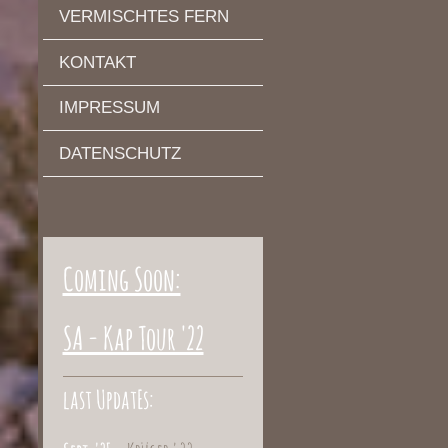
VERMISCHTES FERN
KONTAKT
IMPRESSUM
DATENSCHUTZ
Coming Soon:
SA - Kap Tour '22
last UpdatEs: